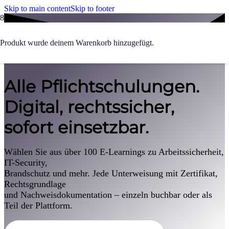
Skip to main content
Skip to footer
Produkt
wurde deinem Warenkorb hinzugefügt.
ÜBER 100 UNTERWEISUNGEN
Alle Pflichtschulungen.
Digital, rechtssicher,
sofort einsetzbar.
Wählen Sie aus über 100 E-Learnings zu Arbeitssicherheit,
IT-Security,
Brandschutz und mehr. Jede Unterweisung mit Zertifikat,
Rechtsgrundlage
und Nachweisdokumentation – einzeln buchbar oder als
Teil der Plattform.
Unterweisung finden