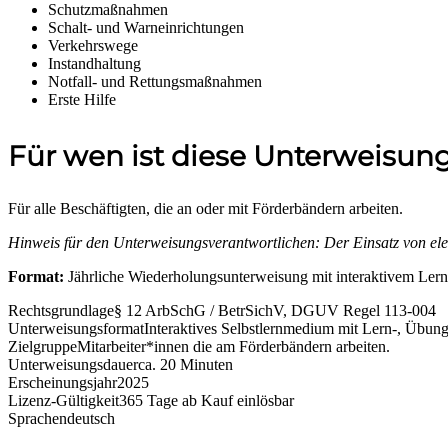
Schutzmaßnahmen
Schalt- und Warneinrichtungen
Verkehrswege
Instandhaltung
Notfall- und Rettungsmaßnahmen
Erste Hilfe
Für wen ist diese Unterweisun
Für alle Beschäftigten, die an oder mit Förderbändern arbeiten.
Hinweis für den Unterweisungsverantwortlichen: Der Einsatz von elek
Format:
Jährliche Wiederholungsunterweisung mit interaktivem Lern-,
Rechtsgrundlage
§ 12 ArbSchG / BetrSichV, DGUV Regel 113-004
Unterweisungsformat
Interaktives Selbstlernmedium mit Lern-, Übungs-
Zielgruppe
Mitarbeiter*innen die am Förderbändern arbeiten.
Unterweisungsdauer
ca. 20 Minuten
Erscheinungsjahr
2025
Lizenz-Gültigkeit
365 Tage ab Kauf einlösbar
Sprachen
deutsch