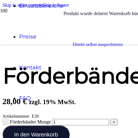
Skip to main content
Einsatzbereiche
Skip to footer
Produkt
wurde deinem Warenkorb hin
Start
/
Arbeitssicherheit
Preise
/
Förderbänder
Direkt selbst ausprobieren
Förderbänd
Kontakt
FAQ
28,00
€
zzgl. 19% MwSt.
Artikelnummer:
E20
Förderbänder Menge
In den Warenkorb