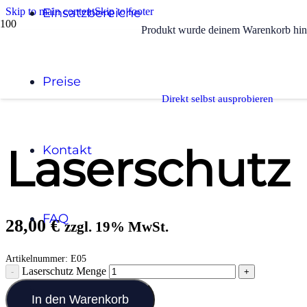
Skip to main content
Einsatzbereiche
Skip to footer
Produkt
wurde deinem Warenkorb hin
Start
/
Arbeitssicherheit
Preise
/
Laserschutz
Direkt selbst ausprobieren
Laserschutz
Kontakt
FAQ
28,00
€
zzgl. 19% MwSt.
Artikelnummer:
E05
Laserschutz Menge
In den Warenkorb