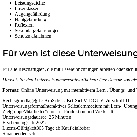
Leistungsdichte
Laserklassen
Augengefährdung
Hautgefährdung
Reflexion
Sekundärgefährdungen
Schutzmaßnahmen
Für wen ist diese Unterweisun
Für alle Beschäftigten, die mit Lasereinrichtungen arbeiten oder sich 
Hinweis für den Unterweisungsverantwortlichen: Der Einsatz von elek
Format:
Online-Unterweisung mit interaktivem Lern-, Übungs- und Tes
Rechtsgrundlage
§ 12 ArbSchG / BetrSichV, DGUV Vorschrift 11
Unterweisungsformat
Interaktives Selbstlernmedium mit Lern-, Übungs-
Zielgruppe
Mitarbeiter*innen in Produktion und Werkstatt
Unterweisungsdauer
ca. 25 Minuten
Erscheinungsjahr
2025
Lizenz-Gültigkeit
365 Tage ab Kauf einlösbar
Sprachen
deutsch