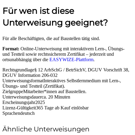
Für wen ist diese
Unterweisung geeignet?
Für alle Beschäftigten, die auf Baustellen tätig sind.
Format:
Online-Unterweisung mit interaktivem Lern-, Übungs-
und Testteil sowie rechtssicherem Zertifikat – jederzeit und
ortsunabhängig über die
EASYWIZE-Plattform
.
Rechtsgrundlage
§ 12 ArbSchG / BetrSichV, DGUV Vorschrift 38,
DGUV Information 206-032
Unterweisungsformat
Interaktives Selbstlernmedium mit Lern-,
Übungs- und Testteil (Zertifikat).
Zielgruppe
Mitarbeiter*innen auf Baustellen.
Unterweisungsdauer
ca. 20 Minuten
Erscheinungsjahr
2025
Lizenz-Gültigkeit
365 Tage ab Kauf einlösbar
Sprachen
deutsch
Ähnliche Unterweisungen