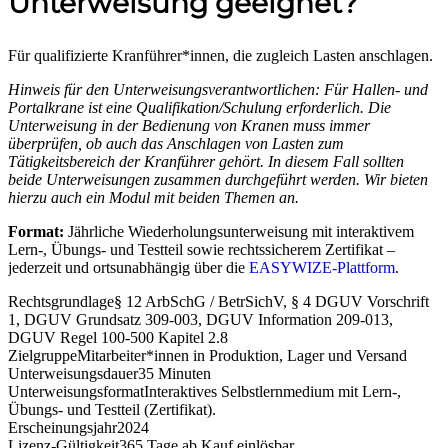
Unterweisung geeignet?
Für qualifizierte Kranführer*innen, die zugleich Lasten anschlagen.
Hinweis für den Unterweisungsverantwortlichen: Für Hallen- und
Portalkrane ist eine Qualifikation/Schulung erforderlich. Die
Unterweisung in der Bedienung von Kranen muss immer
überprüfen, ob auch das Anschlagen von Lasten zum
Tätigkeitsbereich der Kranführer gehört. In diesem Fall sollten
beide Unterweisungen zusammen durchgeführt werden. Wir bieten
hierzu auch ein Modul mit beiden Themen an.
Format:
Jährliche Wiederholungsunterweisung mit interaktivem
Lern-, Übungs- und Testteil sowie rechtssicherem Zertifikat –
jederzeit und ortsunabhängig über die
EASYWIZE-Plattform
.
Rechtsgrundlage
§ 12 ArbSchG / BetrSichV, § 4 DGUV Vorschrift
1, DGUV Grundsatz 309-003, DGUV Information 209-013,
DGUV Regel 100-500 Kapitel 2.8
Zielgruppe
Mitarbeiter*innen in Produktion, Lager und Versand
Unterweisungsdauer
35 Minuten
Unterweisungsformat
Interaktives Selbstlernmedium mit Lern-,
Übungs- und Testteil (Zertifikat).
Erscheinungsjahr
2024
Lizenz-Gültigkeit
365 Tage ab Kauf einlösbar