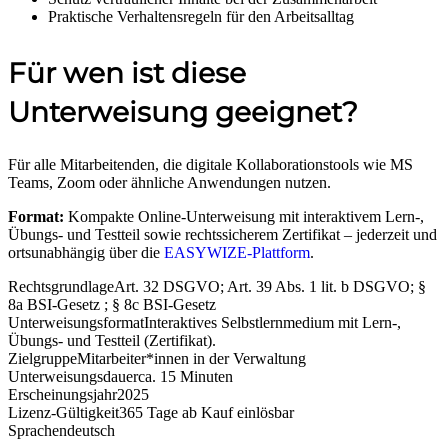
Praktische Verhaltensregeln für den Arbeitsalltag
Für wen ist diese
Unterweisung geeignet?
Für alle Mitarbeitenden, die digitale Kollaborationstools wie MS
Teams, Zoom oder ähnliche Anwendungen nutzen.
Format:
Kompakte Online-Unterweisung mit interaktivem Lern-,
Übungs- und Testteil sowie rechtssicherem Zertifikat – jederzeit und
ortsunabhängig über die
EASYWIZE-Plattform
.
Rechtsgrundlage
Art. 32 DSGVO; Art. 39 Abs. 1 lit. b DSGVO; §
8a BSI-Gesetz ; § 8c BSI-Gesetz
Unterweisungsformat
Interaktives Selbstlernmedium mit Lern-,
Übungs- und Testteil (Zertifikat).
Zielgruppe
Mitarbeiter*innen in der Verwaltung
Unterweisungsdauer
ca. 15 Minuten
Erscheinungsjahr
2025
Lizenz-Gültigkeit
365 Tage ab Kauf einlösbar
Sprachen
deutsch