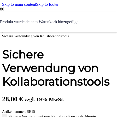
Skip to main content
Skip to footer
Start
Produkt
wurde deinem Warenkorb hinzugefügt.
/
IT Sicherheit & Datenschutz
/
Sichere Verwendung von Kollaborationstools
Sichere
Verwendung von
Kollaborationstools
28,00
€
zzgl. 19% MwSt.
Artikelnummer:
SE15
Sichere Verwendung von Kollaborationstools Menge