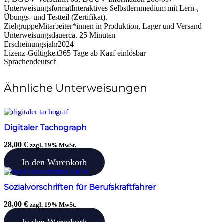
Unterweisungsformat
Interaktives Selbstlernmedium mit Lern-,
Übungs- und Testteil (Zertifikat).
Zielgruppe
Mitarbeiter*innen in Produktion, Lager und Versand
Unterweisungsdauer
ca. 25 Minuten
Erscheinungsjahr
2024
Lizenz-Gültigkeit
365 Tage ab Kauf einlösbar
Sprachen
deutsch
Ähnliche Unterweisungen
Digitaler Tachograph
28,00
€
zzgl. 19% MwSt.
In den Warenkorb
Sozialvorschriften für Berufskraftfahrer
28,00
€
zzgl. 19% MwSt.
In den Warenkorb