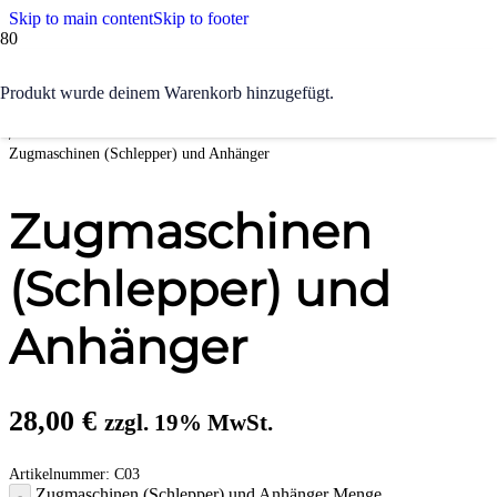
Skip to main content
Skip to footer
Start
Produkt
wurde deinem Warenkorb hinzugefügt.
/
Transport & Logistik
/
Zugmaschinen (Schlepper) und Anhänger
Zugmaschinen
(Schlepper) und
Anhänger
28,00
€
zzgl. 19% MwSt.
Artikelnummer:
C03
Zugmaschinen (Schlepper) und Anhänger Menge