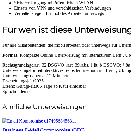
Sicherer Umgang mit öffentlichem WLAN
Einsatz von VPN und verschlüsselten Verbindungen
Verhaltensregeln für mobiles Arbeiten unterwegs
Für wen ist diese Unterweisun
Für alle Mitarbeitenden, die mobil arbeiten oder unterwegs auf Unte
Format:
Kompakte Online-Unterweisung mit interaktivem Lern-, Übung
Rechtsgrundlage
Art. 32 DSGVO; Art. 39 Abs. 1 lit. b DSGVO; § 8a 
Unterweisungsformat
Interaktives Selbstlernmedium mit Lern-, Übungs-
Unterweisungsdauer
ca. 15 Minuten
Erscheinungsjahr
2025
Lizenz-Gültigkeit
365 Tage ab Kauf einlösbar
Sprachen
deutsch
Ähnliche Unterweisungen
Business E-Mail Compromise (BEC)