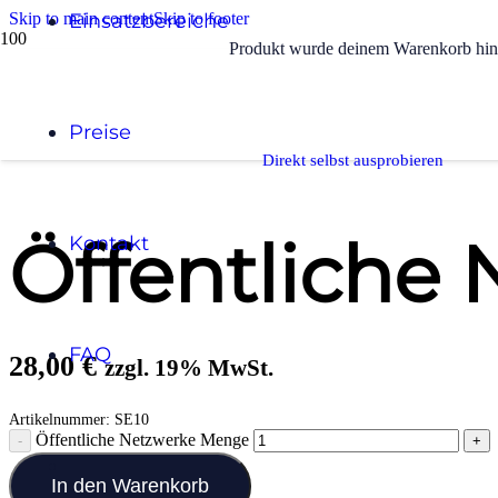
Skip to main content
Einsatzbereiche
Skip to footer
Produkt
wurde deinem Warenkorb hin
Start
/
IT Sicherheit & Datenschutz
Preise
/
Öffentliche Netzwerke
Direkt selbst ausprobieren
Öffentliche
Kontakt
FAQ
28,00
€
zzgl. 19% MwSt.
Artikelnummer:
SE10
Öffentliche Netzwerke Menge
In den Warenkorb