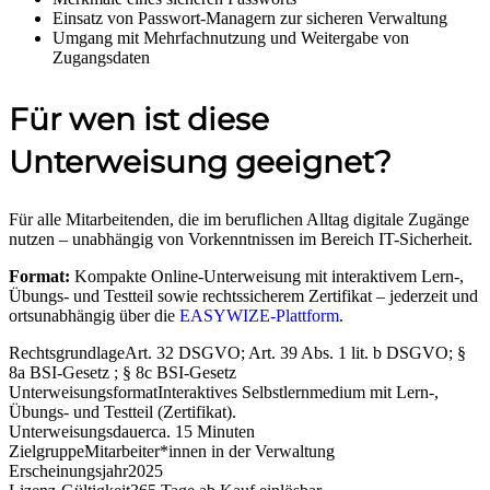
Einsatz von Passwort-Managern zur sicheren Verwaltung
Umgang mit Mehrfachnutzung und Weitergabe von
Zugangsdaten
Für wen ist diese
Unterweisung geeignet?
Für alle Mitarbeitenden, die im beruflichen Alltag digitale Zugänge
nutzen – unabhängig von Vorkenntnissen im Bereich IT-Sicherheit.
Format:
Kompakte Online-Unterweisung mit interaktivem Lern-,
Übungs- und Testteil sowie rechtssicherem Zertifikat – jederzeit und
ortsunabhängig über die
EASYWIZE-Plattform
.
Rechtsgrundlage
Art. 32 DSGVO; Art. 39 Abs. 1 lit. b DSGVO; §
8a BSI-Gesetz ; § 8c BSI-Gesetz
Unterweisungsformat
Interaktives Selbstlernmedium mit Lern-,
Übungs- und Testteil (Zertifikat).
Unterweisungsdauer
ca. 15 Minuten
Zielgruppe
Mitarbeiter*innen in der Verwaltung
Erscheinungsjahr
2025