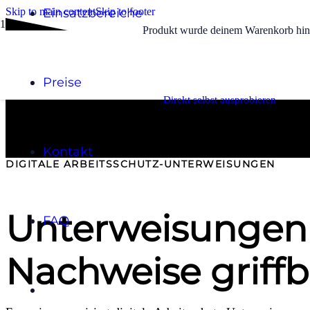
Skip to main content
Einsatzbereiche
Skip to footer
Produkt
wurde deinem Warenkorb hin
Preise
Direkt selbst ausprobieren
Kontakt
DIGITALE ARBEITSSCHUTZ-UNTERWEISUNGEN
Unterweisungen 
FAQ
Nachweise griffbe