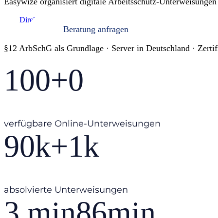
Easywize organisiert digitale Arbeitsschutz-Unterweisunge
Direkt selbst ausprobieren
Beratung anfragen
§12 ArbSchG als Grundlage · Server in Deutschland · Zertifi
100+
0
verfügbare Online-Unterweisungen
90k+
1
k
absolvierte Unterweisungen
3 min
86
min