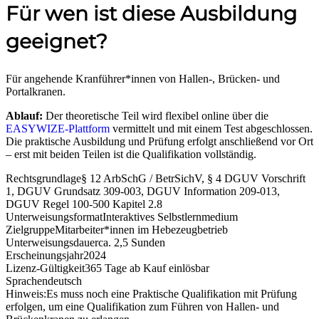
Für wen ist diese Ausbildung
geeignet?
Für angehende Kranführer*innen von Hallen-, Brücken- und
Portalkranen.
Ablauf:
Der theoretische Teil wird flexibel online über die
EASYWIZE-Plattform
vermittelt und mit einem Test abgeschlossen.
Die praktische Ausbildung und Prüfung erfolgt anschließend vor Ort
– erst mit beiden Teilen ist die Qualifikation vollständig.
Rechtsgrundlage
§ 12 ArbSchG / BetrSichV, § 4 DGUV Vorschrift
1, DGUV Grundsatz 309-003, DGUV Information 209-013,
DGUV Regel 100-500 Kapitel 2.8
Unterweisungsformat
Interaktives Selbstlernmedium
Zielgruppe
Mitarbeiter*innen im Hebezeugbetrieb
Unterweisungsdauer
ca. 2,5 Sunden
Erscheinungsjahr
2024
Lizenz-Gültigkeit
365 Tage ab Kauf einlösbar
Sprachen
deutsch
Hinweis:
Es muss noch eine Praktische Qualifikation mit Prüfung
erfolgen, um eine Qualifikation zum Führen von Hallen- und