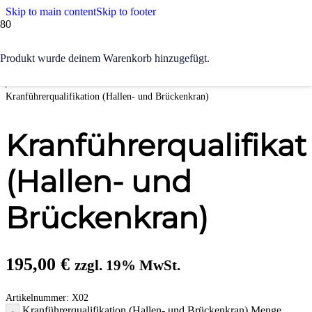
Skip to main content
Skip to footer
Start
Produkt
wurde deinem Warenkorb hinzugefügt.
/
Maschinen & Hebezeuge
/
Kranführerqualifikation (Hallen- und Brückenkran)
Kranführerqualifikat
(Hallen- und
Brückenkran)
195,00
€
zzgl. 19% MwSt.
Artikelnummer:
X02
Kranführerqualifikation (Hallen- und Brückenkran) Menge