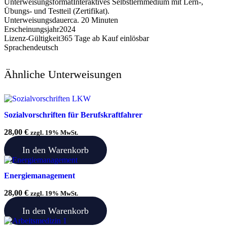
Unterweisungsformat
Interaktives Selbstlernmedium mit Lern-,
Übungs- und Testteil (Zertifikat).
Unterweisungsdauer
ca. 20 Minuten
Erscheinungsjahr
2024
Lizenz-Gültigkeit
365 Tage ab Kauf einlösbar
Sprachen
deutsch
Ähnliche Unterweisungen
Sozialvorschriften für Berufskraftfahrer
28,00
€
zzgl. 19% MwSt.
In den Warenkorb
Energiemanagement
28,00
€
zzgl. 19% MwSt.
In den Warenkorb